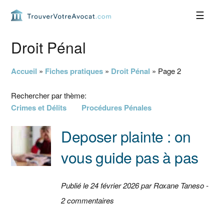
Passer
Passer
Passer
Passer
à
au
à
au
la
contenu
la
pied
navigation
principal
barre
de
Droit Pénal
principale
latérale
page
principale
Accueil
»
Fiches pratiques
»
Droit Pénal
»
Page 2
Rechercher par thème:
Crimes et Délits
Procédures Pénales
Deposer plainte : on
vous guide pas à pas
Publié le 24 février 2026 par Roxane Taneso -
2 commentaires