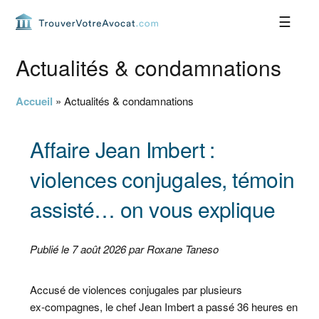
Passer
Passer
Passer
Passer
à
au
à
au
la
contenu
la
pied
navigation
principal
barre
de
Actualités & condamnations
principale
latérale
page
principale
Accueil
»
Actualités & condamnations
Affaire Jean Imbert :
violences conjugales, témoin
assisté… on vous explique
Publié le 7 août 2026 par Roxane Taneso
Accusé de violences conjugales par plusieurs
ex‑compagnes, le chef Jean Imbert a passé 36 heures en