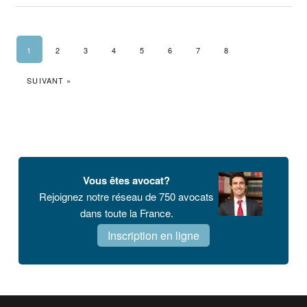
1
2
3
4
5
6
7
8
SUIVANT »
Barre
latérale
Vous êtes avocat?
principale
Rejoignez notre réseau de 750 avocats
dans toute la France.
Inscription en ligne