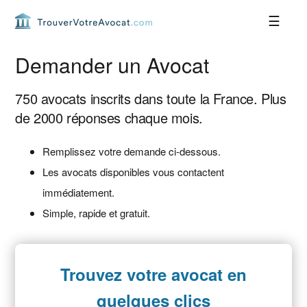
Passer
Passer
Passer
Passer
à
au
à
au
la
contenu
la
pied
navigation
principal
barre
de
Demander un Avocat
principale
latérale
page
principale
750 avocats inscrits dans toute la France. Plus
de 2000 réponses chaque mois.
Remplissez votre demande ci-dessous.
Les avocats disponibles vous contactent
immédiatement.
Simple, rapide et gratuit.
Trouvez votre avocat en
quelques clics