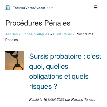
Passer
Passer
Passer
Passer
à
au
à
au
la
contenu
la
pied
navigation
principal
barre
de
Procédures Pénales
principale
latérale
page
principale
Accueil
»
Fiches pratiques
»
Droit Pénal
»
Procédures
Pénales
Sursis probatoire : c’est
quoi, quelles
obligations et quels
risques ?
Publié le 16 juillet 2026 par Roxane Taneso