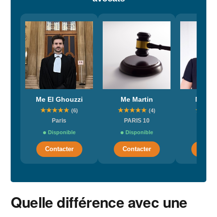
Me El Ghouzzi
Me Martin
Me Ro
★
★
★
★
★
★
★
★
★
★
★
★
★
(6)
(4)
Paris
PARIS 10
Bord
Disponible
Disponible
Dispo
Contacter
Contacter
Conta
Quelle différence avec une