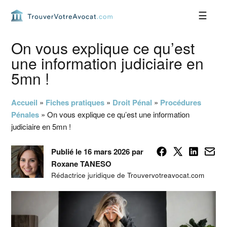
Passer
Passer
Passer
Passer
à
au
à
au
la
contenu
la
pied
navigation
principal
barre
de
On vous explique ce qu’est
principale
latérale
page
une information judiciaire en
principale
5mn !
Accueil
»
Fiches pratiques
»
Droit Pénal
»
Procédures
Pénales
»
On vous explique ce qu’est une information
judiciaire en 5mn !
Publié le 16 mars 2026 par
Roxane TANESO
Rédactrice juridique de Trouvervotreavocat.com