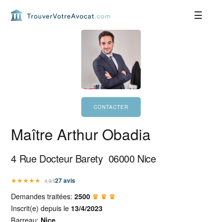
Passer
Passer
Passer
Passer
à
au
à
au
la
contenu
la
pied
navigation
principal
barre
de
principale
latérale
page
principale
Maître Arthur Obadia
4 Rue Docteur Barety
06000
Nice
★
★
★
★
★
27
avis
4,9/5
Demandes traitées:
2500
♛ ♛ ♛
Inscrit(e) depuis le
13/4/2023
Barreau:
Nice