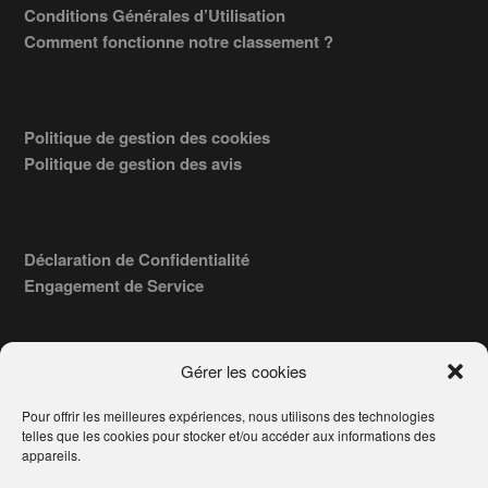
Conditions Générales d’Utilisation
Comment fonctionne notre classement ?
Politique de gestion des cookies
Politique de gestion des avis
Déclaration de Confidentialité
Engagement de Service
Gérer les cookies
Pour offrir les meilleures expériences, nous utilisons des technologies
COPYRIGHT © 2026 · TROUVERVOTREAVOCAT.COM, ÉDITÉ PAR
telles que les cookies pour stocker et/ou accéder aux informations des
LA SOCIÉTÉ
- 91, RUE DU FAUBOURG ST HONORÉ
AWATECH
appareils.
PARIS 75008 - SIRET : 84006857100024.