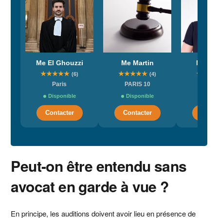
Me El Ghouzzi
Me Martin
Me Ro
★
★
★
★
★
★
★
★
★
★
★
★
★
(6)
(4)
Paris
PARIS 10
Bord
Disponible
Disponible
Dispo
Contacter
Contacter
Conta
Peut-on être entendu sans
avocat en garde à vue ?
En principe, les auditions doivent avoir lieu en présence de