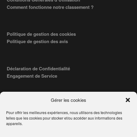
Comment fonctionne notre classement ?
Politique de gestion des cookies
Politique de gestion des avis
Déclaration de Confidentialité
Engagement de Service
Gérer les cookies
Pour offrir les meilleures expériences, nous utilisons des technologies
COPYRIGHT © 2026 · TROUVERVOTREAVOCAT.COM, ÉDITÉ PAR
telles que les cookies pour stocker et/ou accéder aux informations des
LA SOCIÉTÉ
- 91, RUE DU FAUBOURG ST HONORÉ
AWATECH
appareils.
PARIS 75008 - SIRET : 84006857100024.