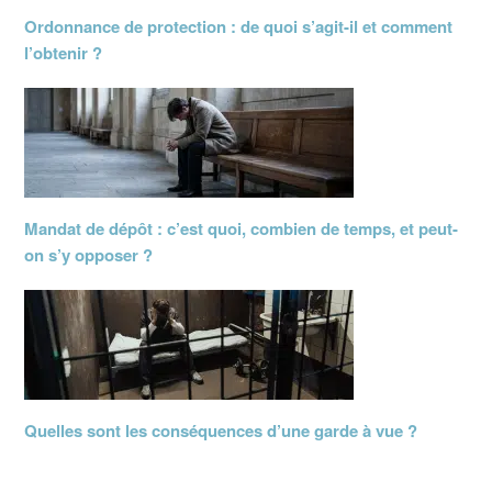
Ordonnance de protection : de quoi s’agit-il et comment
l’obtenir ?
Mandat de dépôt : c’est quoi, combien de temps, et peut-
on s’y opposer ?
Quelles sont les conséquences d’une garde à vue ?