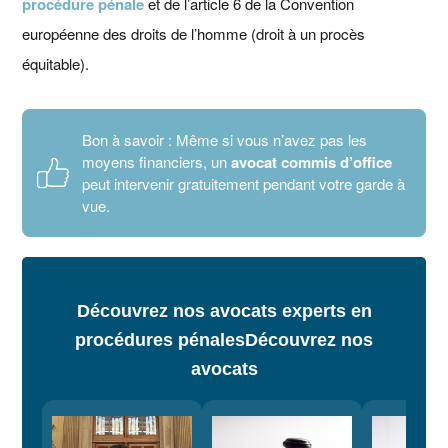
procédure pénale
et de l’article 6 de la Convention
européenne des droits de l’homme (droit à un procès
équitable).
Bon à savoir : Même si vous n’avez pas les
moyens financiers, un
avocat commis d’office
peut intervenir gratuitement pendant votre garde à
vue.
Découvrez nos avocats experts en
procédures pénales
Découvrez nos
avocats