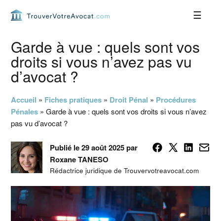
Passer
Passer
Passer
Passer
à
au
à
au
la
contenu
la
pied
navigation
principal
barre
de
Garde à vue : quels sont vos
principale
latérale
page
droits si vous n’avez pas vu
principale
d’avocat ?
Accueil
»
Fiches pratiques
»
Droit Pénal
»
Procédures
Pénales
»
Garde à vue : quels sont vos droits si vous n’avez
pas vu d’avocat ?
Publié le 29 août 2025 par
Roxane TANESO
Rédactrice juridique de Trouvervotreavocat.com