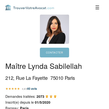
Passer
Passer
Passer
Passer
à
au
à
au
la
contenu
la
pied
navigation
principal
barre
de
principale
latérale
page
principale
Maître Lynda Sabilellah
212, Rue La Fayette
75010
Paris
★
★
★
★
★
40
avis
4,8/5
Demandes traitées:
2073
♛ ♛ ♛
Inscrit(e) depuis le
01/5/2020
Barreau:
Paris