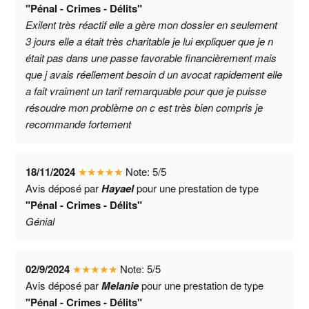
"Pénal - Crimes - Délits"
Exilent très réactif elle a gère mon dossier en seulement
3 jours elle a était très charitable je lui expliquer que je n
était pas dans une passe favorable financièrement mais
que j avais réellement besoin d un avocat rapidement elle
a fait vraiment un tarif remarquable pour que je puisse
résoudre mon problème on c est très bien compris je
recommande fortement
18/11/2024
★
★
★
★
★
Note:
5
/
5
Avis déposé par
Hayael
pour une prestation de type
"Pénal - Crimes - Délits"
Génial
02/9/2024
★
★
★
★
★
Note:
5
/
5
Avis déposé par
Melanie
pour une prestation de type
"Pénal - Crimes - Délits"