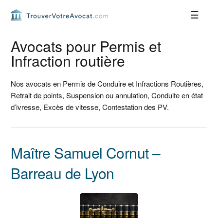
Passer
Passer
Passer
Passer
à
au
à
au
la
contenu
la
pied
navigation
principal
barre
de
Avocats pour Permis et
principale
latérale
page
Infraction routière
principale
Nos avocats en Permis de Conduire et Infractions Routières,
Retrait de points, Suspension ou annulation, Conduite en état
d’ivresse, Excès de vitesse, Contestation des PV.
Maître Samuel Cornut –
Barreau de Lyon