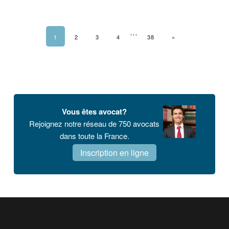
…
1
2
3
4
38
PAGE SUIVANTE
»
Barre
latérale
Vous êtes avocat?
principale
Rejoignez notre réseau de 750 avocats
dans toute la France.
Inscription en ligne