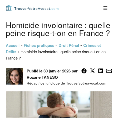
Passer
Passer
Passer
Passer
à
au
à
au
la
contenu
la
pied
navigation
principal
barre
de
Homicide involontaire : quelle
principale
latérale
page
peine risque-t-on en France ?
principale
Accueil
»
Fiches pratiques
»
Droit Pénal
»
Crimes et
Délits
»
Homicide involontaire : quelle peine risque-t-on en
France ?
Publié le 30 janvier 2026 par
Roxane TANESO
Rédactrice juridique de Trouvervotreavocat.com