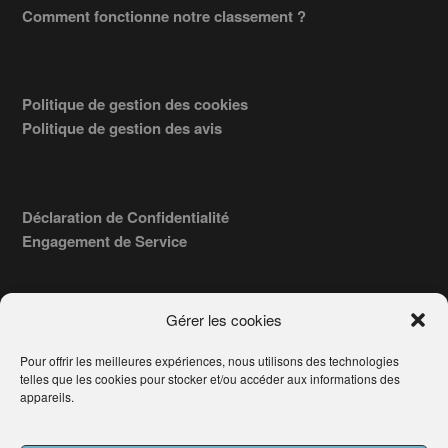
Comment fonctionne notre classement ?
Politique de gestion des cookies
Politique de gestion des avis
Déclaration de Confidentialité
Engagement de Service
Gérer les cookies
Pour offrir les meilleures expériences, nous utilisons des technologies
COPYRIGHT © 2026 · TROUVERVOTREAVOCAT.COM, ÉDITÉ PAR
telles que les cookies pour stocker et/ou accéder aux informations des
LA SOCIÉTÉ
- 91, RUE DU FAUBOURG ST HONORÉ
AWATECH
appareils.
PARIS 75008 - SIRET : 84006857100024.