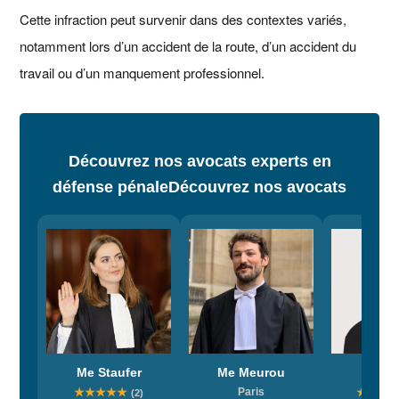
Cette infraction peut survenir dans des contextes variés,
notamment lors d’un accident de la route, d’un accident du
travail ou d’un manquement professionnel.
Découvrez nos avocats experts en
défense pénale
Découvrez nos avocats
Me Staufer
Me Meurou
Me Re
★
★
★
★
★
Paris
★
★
★
(2)