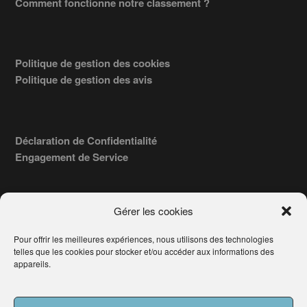
Comment fonctionne notre classement ?
Politique de gestion des cookies
Politique de gestion des avis
Déclaration de Confidentialité
Engagement de Service
Gérer les cookies
Pour offrir les meilleures expériences, nous utilisons des technologies
COPYRIGHT © 2026 · TROUVERVOTREAVOCAT.COM, ÉDITÉ PAR
telles que les cookies pour stocker et/ou accéder aux informations des
LA SOCIÉTÉ
- 91, RUE DU FAUBOURG ST HONORÉ
AWATECH
appareils.
PARIS 75008 - SIRET : 84006857100024.