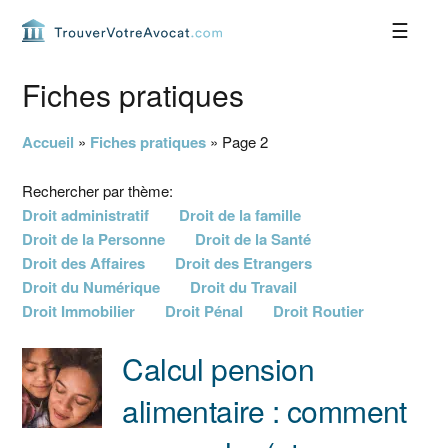
Passer
Passer
Passer
Passer
à
au
à
au
la
contenu
la
pied
navigation
principal
barre
de
Fiches pratiques
principale
latérale
page
principale
Accueil
»
Fiches pratiques
»
Page 2
Rechercher par thème:
Droit administratif
Droit de la famille
Droit de la Personne
Droit de la Santé
Droit des Affaires
Droit des Etrangers
Droit du Numérique
Droit du Travail
Droit Immobilier
Droit Pénal
Droit Routier
Calcul pension
alimentaire : comment