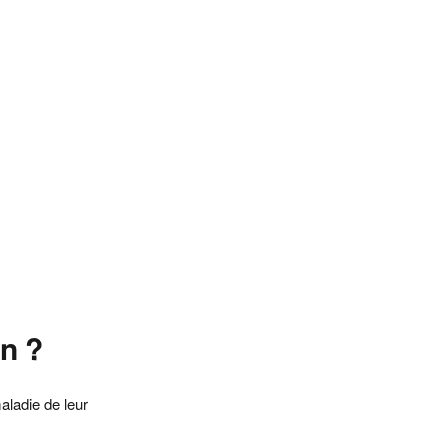
Me Atsatito Kamanou
Me Potier
Me Hays
★
★
★
★
★
★
☆
☆
☆
☆
Paris
(3)
(1)
Nantes / France
Paris
Disponible
Disponible
Disponible
Contacter
Contacter
Contacter
on ?
aladie de leur