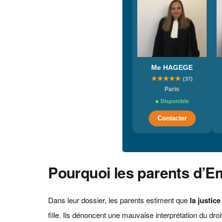
Me HAGEGE
★
★
★
★
★
(37)
Paris
Disponible
Contacter
Pourquoi les parents d’Em
Dans leur dossier, les parents estiment que
la justic
fille. Ils dénoncent une mauvaise interprétation du dro