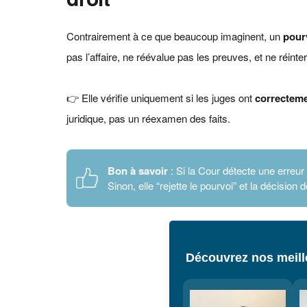
Contrairement à ce que beaucoup imaginent, un
pour
pas l’affaire, ne réévalue pas les preuves, et ne réint
👉 Elle vérifie uniquement si les juges ont
correcteme
juridique, pas un réexamen des faits.
Bon à savoir
: Si la Cour détecte une erreur 
Sinon, elle “rejette le pourvoi” et la décision d
Découvrez nos meille