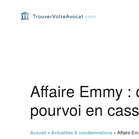
Passer
Passer
Passer
Passer
à
au
à
au
la
contenu
la
pied
navigation
principal
barre
de
principale
latérale
page
principale
Affaire Emmy : q
pourvoi en cass
Accueil
»
Actualités & condamnations
»
Affaire Em