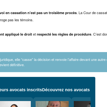
voi en cassation n’est pas un troisième procès
. La Cour de cassat
erroge pas les témoins.
nt appliqué le droit
et
respecté les règles de procédure
. C’est do
juridique, elle “casse” la décision et renvoie l’affaire devant une autre
evient définitive.
urs avocats inscrits
Découvrez nos avocats