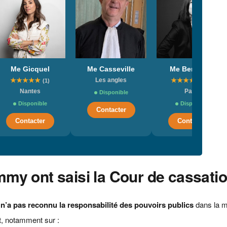
Me Gicquel
Me Casseville
Me Bendelac
★
★
★
★
★
Les angles
★
★
★
★
★
(1)
(20)
Nantes
Paris
Disponible
Disponible
Disponible
Contacter
Contacter
Contacter
my ont saisi la Cour de cassati
e n’a pas reconnu la responsabilité des pouvoirs publics
dans la m
it, notamment sur :