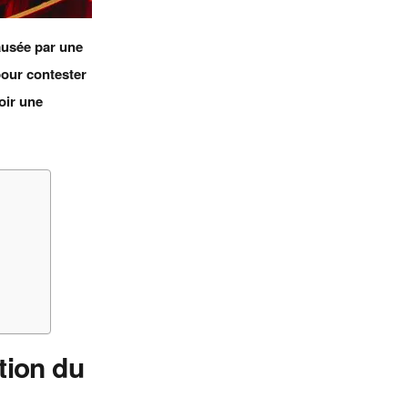
ausée par une
pour contester
oir une
tion du