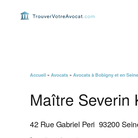
Passer
Passer
Passer
Passer
à
au
à
au
la
contenu
la
pied
navigation
principal
barre
de
principale
latérale
page
principale
Accueil
»
Avocats
»
Avocats à Bobigny et en Seine
Maître Severin
42 Rue Gabriel Peri
93200
Sein