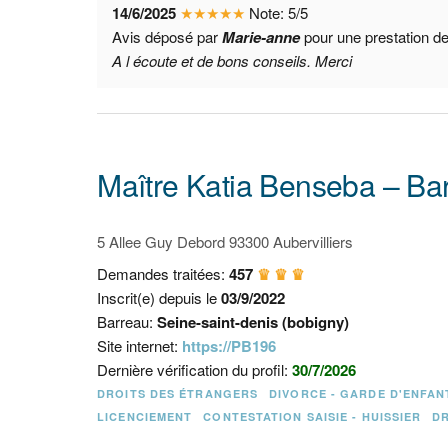
14/6/2025
★
★
★
★
★
Note:
5
/
5
Avis déposé par
Marie-anne
pour une prestation d
A l écoute et de bons conseils. Merci
Maître Katia Benseba – Bar
5 Allee Guy Debord 93300 Aubervilliers
Demandes traitées:
457
♛ ♛ ♛
Inscrit(e) depuis le
03/9/2022
Barreau:
Seine-saint-denis (bobigny)
Site internet:
https://PB196
Dernière vérification du profil:
30/7/2026
DROITS DES ÉTRANGERS
DIVORCE - GARDE D'ENFAN
LICENCIEMENT
CONTESTATION SAISIE - HUISSIER
D