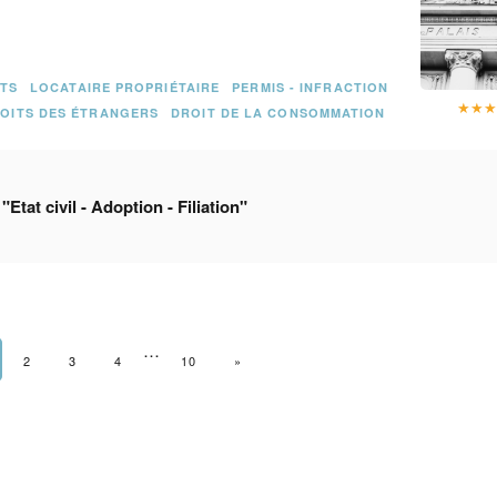
ITS
LOCATAIRE PROPRIÉTAIRE
PERMIS - INFRACTION
★
★
OITS DES ÉTRANGERS
DROIT DE LA CONSOMMATION
e
"Etat civil - Adoption - Filiation"
…
2
3
4
10
PAGE SUIVANTE
»