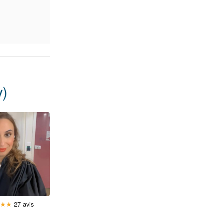
y)
★
★
★
27 avis