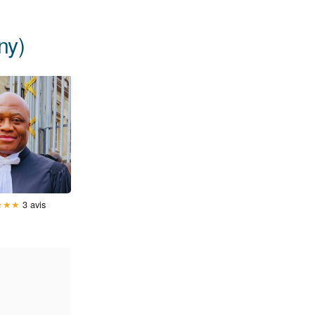
ny)
★
★
★
3 avis