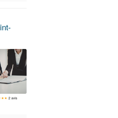
nt-
★
★
★
2 avis