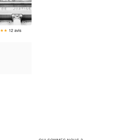
★
★
★
12 avis
QUI SOMMES NOUS ?