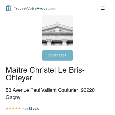
Passer
Passer
Passer
Passer
à
au
à
au
la
contenu
la
pied
navigation
principal
barre
de
principale
latérale
page
principale
Maître Christel Le Bris-
Ohleyer
53 Avenue Paul Vaillant Couturier
93220
Gagny
★
★
★
★
★
12
avis
4,9/5