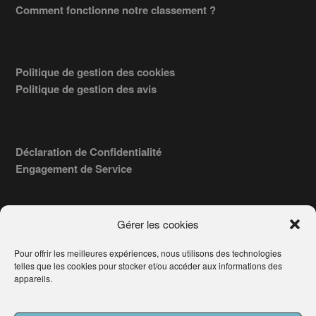
Comment fonctionne notre classement ?
Politique de gestion des cookies
Politique de gestion des avis
Déclaration de Confidentialité
Engagement de Service
Gérer les cookies
Pour offrir les meilleures expériences, nous utilisons des technologies
COPYRIGHT © 2026 · TROUVERVOTREAVOCAT.COM, ÉDITÉ PAR
telles que les cookies pour stocker et/ou accéder aux informations des
LA SOCIÉTÉ
- 91, RUE DU FAUBOURG ST HONORÉ
AWATECH
appareils.
PARIS 75008 - SIRET : 84006857100024.