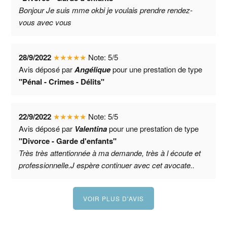
Bonjour Je suis mme okbi je voulais prendre rendez-
vous avec vous
28/9/2022
★
★
★
★
★
Note:
5
/
5
Avis déposé par
Angélique
pour une prestation de type
"Pénal - Crimes - Délits"
22/9/2022
★
★
★
★
★
Note:
5
/
5
Avis déposé par
Valentina
pour une prestation de type
"Divorce - Garde d'enfants"
Très très attentionnée à ma demande, très à l écoute et
professionnelle.J espère continuer avec cet avocate..
VOIR PLUS D'AVIS