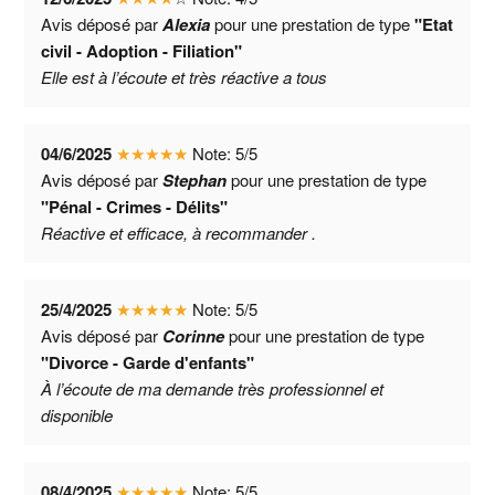
Avis déposé par
Alexia
pour une prestation de type
"Etat
civil - Adoption - Filiation"
Elle est à l’écoute et très réactive a tous
04/6/2025
★
★
★
★
★
Note:
5
/
5
Avis déposé par
Stephan
pour une prestation de type
"Pénal - Crimes - Délits"
Réactive et efficace, à recommander .
25/4/2025
★
★
★
★
★
Note:
5
/
5
Avis déposé par
Corinne
pour une prestation de type
"Divorce - Garde d'enfants"
À l’écoute de ma demande très professionnel et
disponible
08/4/2025
★
★
★
★
★
Note:
5
/
5