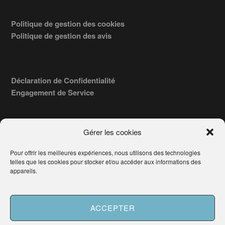
Politique de gestion des cookies
Politique de gestion des avis
Déclaration de Confidentialité
Engagement de Service
Gérer les cookies
Pour offrir les meilleures expériences, nous utilisons des technologies
COPYRIGHT © 2026 · TROUVERVOTREAVOCAT.COM, ÉDITÉ PAR
telles que les cookies pour stocker et/ou accéder aux informations des
LA SOCIÉTÉ
- 91, RUE DU FAUBOURG ST HONORÉ
AWATECH
appareils.
PARIS 75008 - SIRET : 84006857100024.
Français
ACCEPTER
Besoin d'aide ?
Demander un Avocat