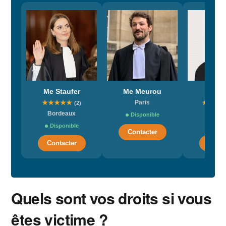
Me Staufer
Me Meurou
Me Re
★
★
★
★
★
Paris
★
★
★
(2)
Bordeaux
Par
Disponible
Disponible
Dispo
Contacter
Contacter
Conta
Quels sont vos droits si vous
êtes victime ?