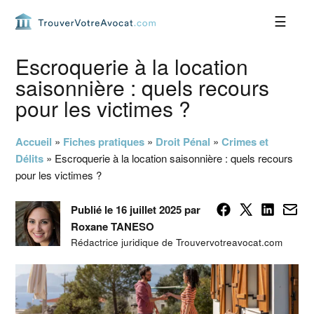
Passer
Passer
Passer
Passer
à
au
à
au
la
contenu
la
pied
navigation
principal
barre
de
Escroquerie à la location
principale
latérale
page
saisonnière : quels recours
principale
pour les victimes ?
Accueil
»
Fiches pratiques
»
Droit Pénal
»
Crimes et
Délits
»
Escroquerie à la location saisonnière : quels recours
pour les victimes ?
Publié le 16 juillet 2025 par
Roxane TANESO
Rédactrice juridique de Trouvervotreavocat.com