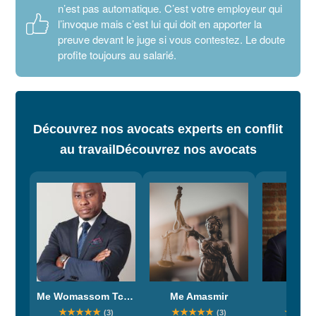
n’est pas automatique. C’est votre employeur qui
l’invoque mais c’est lui qui doit en apporter la
preuve devant le juge si vous contestez. Le doute
profite toujours au salarié.
Découvrez nos avocats experts en conflit
au travail
Découvrez nos avocats
Me Womassom Tchuangou
Me Amasmir
Me Lo
★
★
★
★
★
★
★
★
★
★
★
★
★
(3)
(3)