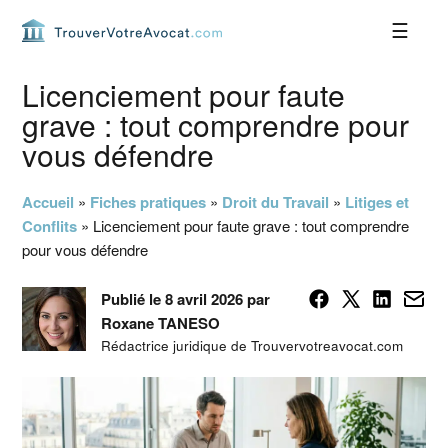
Passer
Passer
Passer
Passer
à
au
à
au
la
contenu
la
pied
navigation
principal
barre
de
Licenciement pour faute
principale
latérale
page
grave : tout comprendre pour
principale
vous défendre
Accueil
»
Fiches pratiques
»
Droit du Travail
»
Litiges et
Conflits
»
Licenciement pour faute grave : tout comprendre
pour vous défendre
Publié le 8 avril 2026 par
Roxane TANESO
Rédactrice juridique de Trouvervotreavocat.com