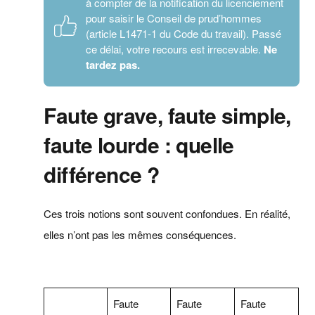
à compter de la notification du licenciement
pour saisir le Conseil de prud’hommes
(article L1471-1 du Code du travail). Passé
ce délai, votre recours est irrecevable.
Ne
tardez pas.
Faute grave, faute simple,
faute lourde : quelle
différence ?
Ces trois notions sont souvent confondues. En réalité,
elles n’ont pas les mêmes conséquences.
Faute
Faute
Faute