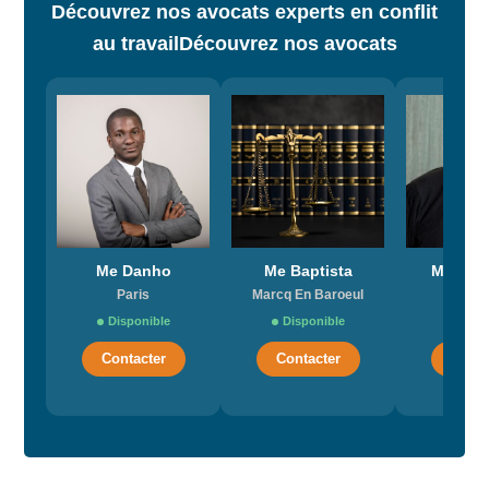
Découvrez nos avocats experts en conflit
au travail
Découvrez nos avocats
Me Danho
Me Baptista
Me Cass
Paris
Marcq En Baroeul
Les a
Disponible
Disponible
Dispo
Contacter
Contacter
Conta