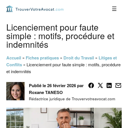
Passer
Passer
Passer
Passer
à
au
à
au
la
contenu
la
pied
navigation
principal
barre
de
Licenciement pour faute
principale
latérale
page
simple : motifs, procédure et
principale
indemnités
Accueil
»
Fiches pratiques
»
Droit du Travail
»
Litiges et
Conflits
»
Licenciement pour faute simple : motifs, procédure
et indemnités
Publié le 26 février 2026 par
Roxane TANESO
Rédactrice juridique de Trouvervotreavocat.com