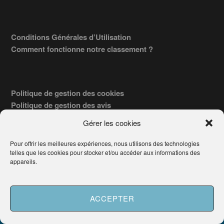
Conditions Générales d’Utilisation
Comment fonctionne notre classement ?
Politique de gestion des cookies
Politique de gestion des avis
Gérer les cookies
Pour offrir les meilleures expériences, nous utilisons des technologies
Déclaration de Confidentialité
telles que les cookies pour stocker et/ou accéder aux informations des
Engagement de Service
appareils.
ACCEPTER
Besoin d'aide ?
Demander un Avocat
COPYRIGHT © 2026 · TROUVERVOTREAVOCAT.COM, ÉDITÉ PAR