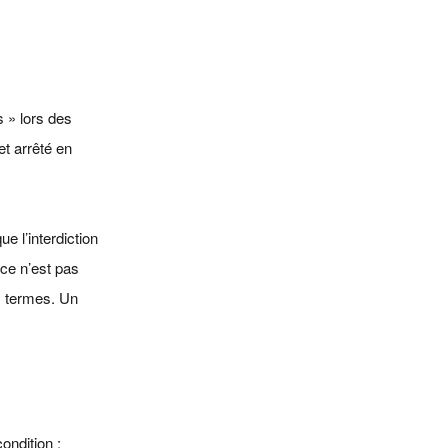
s » lors des
et arrêté en
ue l’interdiction
ce n’est pas
es termes. Un
ondition :