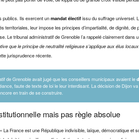
 publics. Ils exercent un
mandat électif
issu du suffrage universel. 
és territoriales, leur impose les principes d’impartialité, de dignité, de 
use. Le tribunal administratif de Grenoble l’a rappelé clairement dans 
ative que le principe de neutralité religieuse s’applique aux élus locaux
tte jurisprudence récente.
ratif de Grenoble avait jugé que les conseillers municipaux avaient le
d
ance, faute de texte de loi le leur interdisant. La décision de Dijon va
ncore en train de se construire.
nstitutionnelle mais pas règle absolue
 : « La France est une République indivisible, laïque, démocratique et so