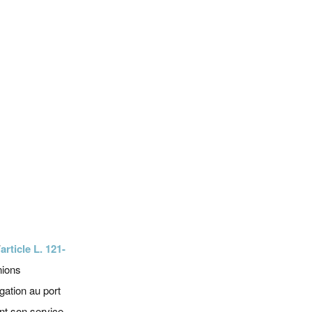
Paris
Disponible
Disponible
Disponible
Contacter
Contacter
Contacter
’
article L. 121-
nions
gation au port
ant son service.