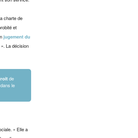
La charte de
probité et
un
jugement du
 »
. La décision
roit
de
 dans le
ciale. » Elle a