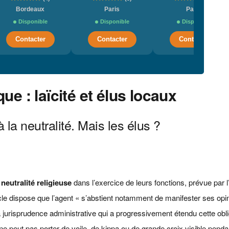
Bordeaux
Paris
Paris
Disponible
Disponible
Disponible
Contacter
Contacter
Contacter
que : laïcité et élus locaux
la neutralité. Mais les élus ?
 neutralité religieuse
dans l’exercice de leurs fonctions, prévue par l
icle dispose que l’agent « s’abstient notamment de manifester ses opi
a jurisprudence administrative qui a progressivement étendu cette obli
 ne peut pas porter de voile, de kippa ou de grande croix visible pend