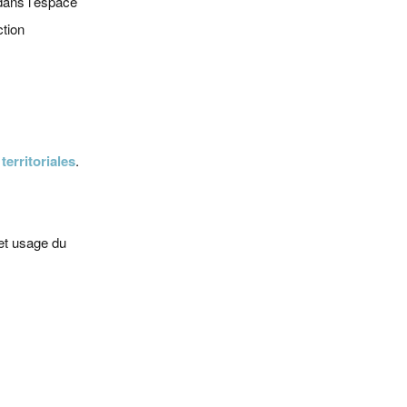
 dans l’espace
ction
territoriales
.
cet usage du