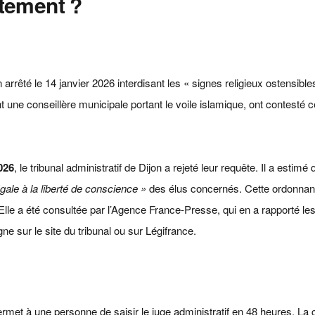
ctement ?
 arrêté le 14 janvier 2026 interdisant les « signes religieux ostensible
 une conseillère municipale portant le voile islamique, ont contesté c
026
, le tribunal administratif de Dijon a rejeté leur requête. Il a estimé q
gale à la liberté de conscience »
des élus concernés. Cette ordonnan
. Elle a été consultée par l’Agence France-Presse, qui en a rapporté l
gne sur le site du tribunal ou sur Légifrance.
met à une personne de saisir le juge administratif en 48 heures. La c