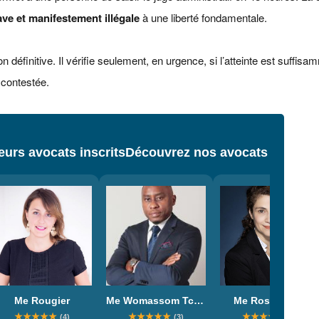
ave et manifestement illégale
à une liberté fondamentale.
 définitive. Il vérifie seulement, en urgence, si l’atteinte est suffis
 contestée.
urs avocats inscrits
Découvrez nos avocats
Me Rougier
Me Womassom Tchuangou
Me Rosenstein
★
★
★
★
★
★
★
★
★
★
★
★
★
★
★
(4)
(3)
(1)