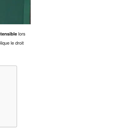
stensible
lors
que le droit