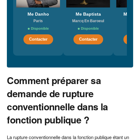
Me Danho
Me Baptista
Me Cass
Paris
Marcq En Baroeul
Les a
Disponible
Disponible
Dispo
Contacter
Contacter
Conta
Comment préparer sa
demande de rupture
conventionnelle dans la
fonction publique ?
La rupture conventionnelle dans la fonction publique étant un