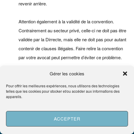
revenir arrière.
Attention également à la validité de la convention.
Contrairement au secteur privé, celle-ci ne doit pas être
validée par la Dirrecte, mais elle ne doit pas pour autant
contenir de clauses illégales. Faire relire la convention
par votre avocat peut permettre d’éviter ce problème.
Gérer les cookies
Faites appel à un avocat spécialiste du droit social pour
vous accompagner dans vos démarches en cliquant
Pour offrir les meilleures expériences, nous utilisons des technologies
telles que les cookies pour stocker et/ou accéder aux informations des
ici
.
appareils.
A propos de l'auteur
ACCEPTER
Besoin d'aide ?
Demander un Avocat
Camille DE TROUVERVOTREAVOCAT.COM