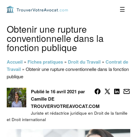
Passer
Passer
Passer
Passer
à
au
à
au
la
contenu
la
pied
navigation
principal
barre
de
Obtenir une rupture
principale
latérale
page
conventionnelle dans la
principale
fonction publique
Accueil
»
Fiches pratiques
»
Droit du Travail
»
Contrat de
Travail
»
Obtenir une rupture conventionnelle dans la fonction
publique
Publié le 16 avril 2021 par
Camille DE
TROUVERVOTREAVOCAT.COM
Juriste et rédactrice juridique en Droit de la famille
et Droit international