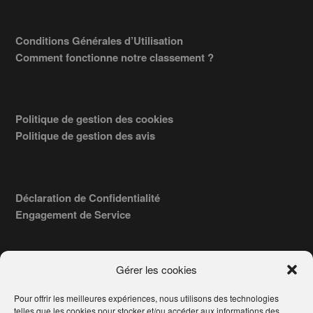
Conditions Générales d’Utilisation
Comment fonctionne notre classement ?
Politique de gestion des cookies
Politique de gestion des avis
Déclaration de Confidentialité
Engagement de Service
Gérer les cookies
Pour offrir les meilleures expériences, nous utilisons des technologies
COPYRIGHT © 2026 · TROUVERVOTREAVOCAT.COM, ÉDITÉ PAR
telles que les cookies pour stocker et/ou accéder aux informations des