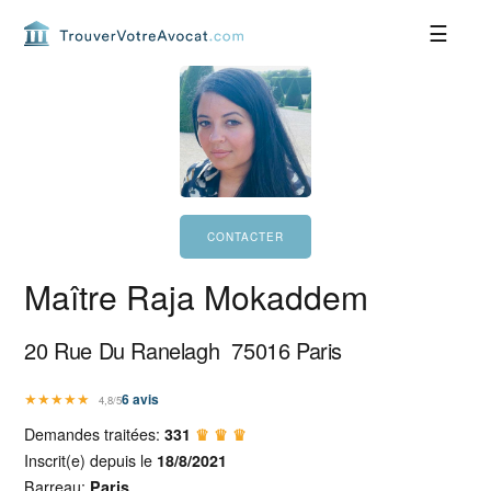
Passer
Passer
Passer
Passer
à
au
à
au
la
contenu
la
pied
navigation
principal
barre
de
principale
latérale
page
principale
Maître Raja Mokaddem
20 Rue Du Ranelagh
75016
Paris
★
★
★
★
★
6
avis
4,8/5
Demandes traitées:
331
♛ ♛ ♛
Inscrit(e) depuis le
18/8/2021
Barreau:
Paris