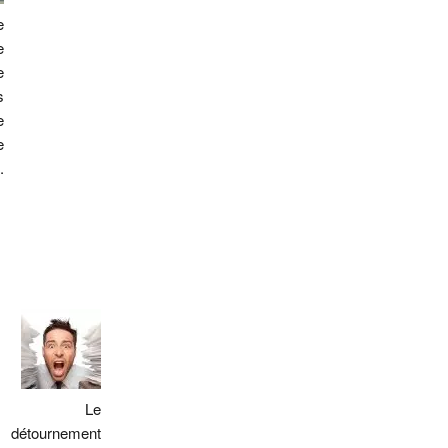
e
e
e
s
e
e
.
Le
détournement