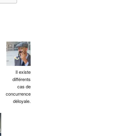
e
Il existe
différents
cas de
concurrence
déloyale.