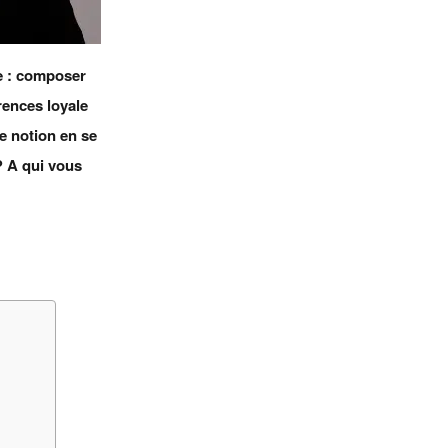
e : composer
rences loyale
te notion en se
? A qui vous