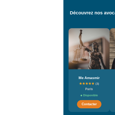
Découvrez nos avocat
Me Amasmir
★
★
★
★
★
(3)
Paris
Disponible
Contacter