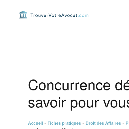
Passer
Passer
Passer
Passer
à
au
à
au
la
contenu
la
pied
navigation
principal
barre
de
principale
latérale
page
principale
Concurrence dé
savoir pour vou
Accueil
»
Fiches pratiques
»
Droit des Affaires
»
P