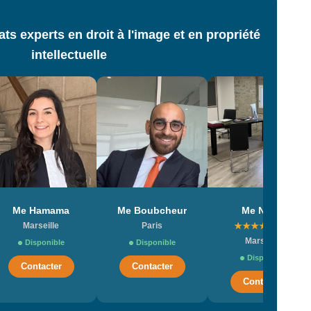
s experts en droit à l'image et en propriété
intellectuelle
Me Hamama
Me Boubcheur
Me NASR
Marseille
Paris
★
★
★
★
★
(20)
Marseille
Disponible
Disponible
Disponible
Contacter
Contacter
Contacter