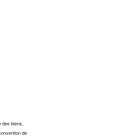
Me Atsatito Kamanou
Me Potier
Me Hays
★
★
★
★
★
★
☆
☆
☆
☆
Paris
(3)
(1)
Nantes / France
Paris
Disponible
Disponible
Disponible
Contacter
Contacter
Contacter
e des biens,
 convention de