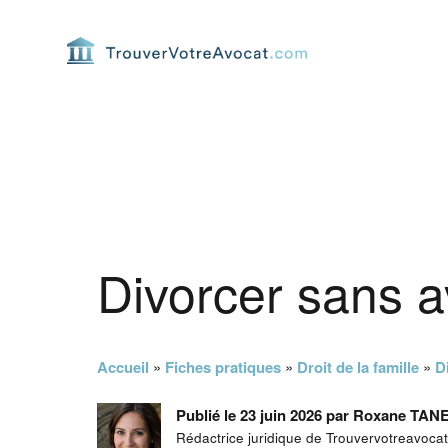
Passer
Passer
Passer
Passer
à
au
à
au
la
contenu
la
pied
navigation
principal
barre
de
principale
latérale
page
principale
Divorcer sans av
Accueil
»
Fiches pratiques
»
Droit de la famille
»
D
Publié le 23 juin 2026 par Roxane TA
Rédactrice juridique de Trouvervotreavoca