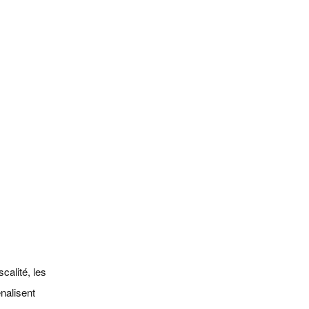
calité, les
énalisent