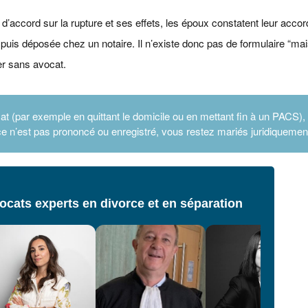
nt d’accord sur la rupture et ses effets, les époux constatent leur acc
puis déposée chez un notaire. Il n’existe donc pas de formulaire “mai
er sans avocat.
t (par exemple en quittant le domicile ou en mettant fin à un PACS),
rce n’est pas prononcé ou enregistré, vous restez mariés juridiquemen
cats experts en divorce et en séparation