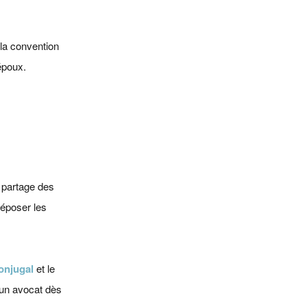
 la convention
 époux.
 partage des
 déposer les
conjugal
et le
 un avocat dès