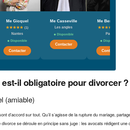
Me Gicquel
Me Casseville
Me Bendelac
★
★
★
★
★
Les angles
★
★
★
★
★
(1)
(20)
Nantes
Paris
Disponible
Disponible
Disponible
Contacter
Contacter
Contacter
st-il obligatoire pour divorcer ?
l (amiable)
nt d’accord sur tout. Qu’il s’agisse de la rupture du mariage, partag
 divorce se déroule en principe sans juge : les avocats rédigent une