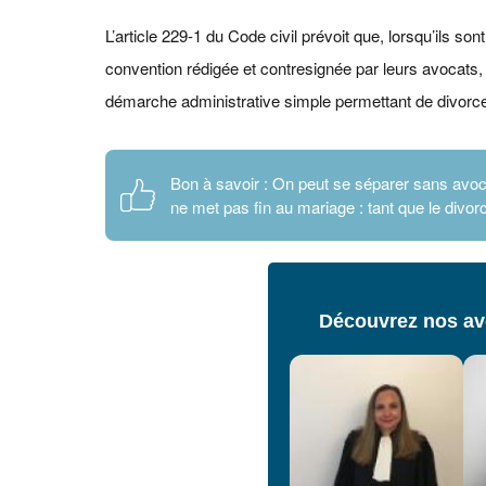
L’article 229‑1 du Code civil prévoit que, lorsqu’ils so
convention rédigée et contresignée par leurs avocats, 
démarche administrative simple permettant de divorc
Bon à savoir : On peut se séparer sans avoca
ne met pas fin au mariage : tant que le divo
Découvrez nos avo