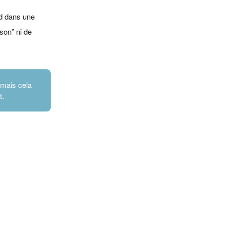
ord dans une
son” ni de
 mais cela
t.