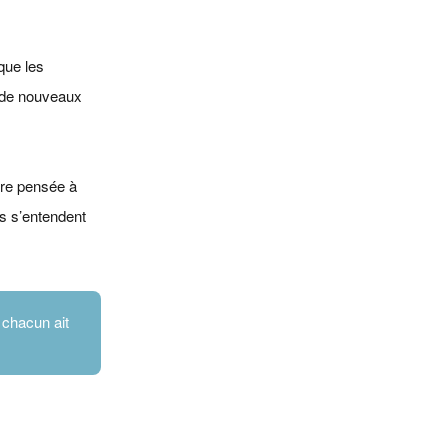
que les
t de nouveaux
être pensée à
ts s’entendent
 chacun ait