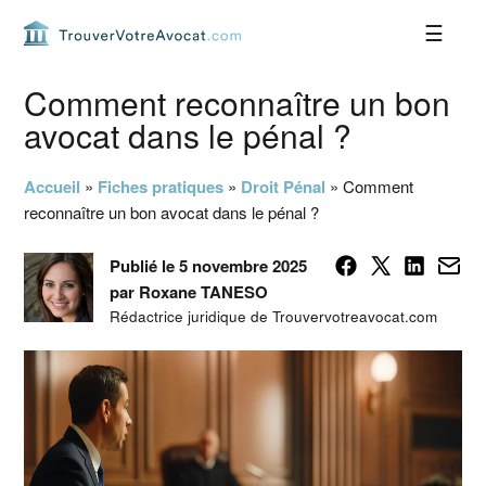
Passer
Passer
Passer
Passer
à
au
à
au
la
contenu
la
pied
navigation
principal
barre
de
Comment reconnaître un bon
principale
latérale
page
avocat dans le pénal ?
principale
Accueil
»
Fiches pratiques
»
Droit Pénal
»
Comment
reconnaître un bon avocat dans le pénal ?
Publié le 5 novembre 2025
par Roxane TANESO
Rédactrice juridique de Trouvervotreavocat.com