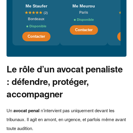
Me Staufer
Me Meurou
Me Re
★
★
★
★
★
Paris
★
★
★
(2)
Bordeaux
Par
Disponible
Disponible
Dispo
Contacter
Contacter
Conta
Le rôle d’un avocat penaliste
: défendre, protéger,
accompagner
Un
avocat penal
n’intervient pas uniquement devant les
tribunaux. Il agit en amont, en urgence, et parfois même avant
toute audition.