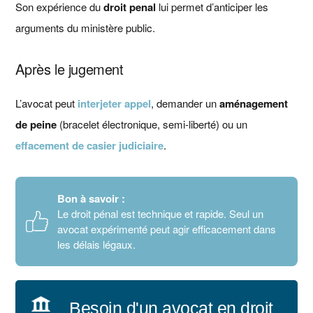
Son expérience du
droit penal
lui permet d’anticiper les
arguments du ministère public.
Après le jugement
L’avocat peut
interjeter
appel
, demander un
aménagement
de peine
(bracelet électronique, semi-liberté) ou un
effacement de casier judiciaire
.
Bon à savoir :
Le droit pénal est technique et rapide. Seul un
avocat expérimenté peut agir efficacement dans
les délais légaux.
Besoin d'un avocat en droit