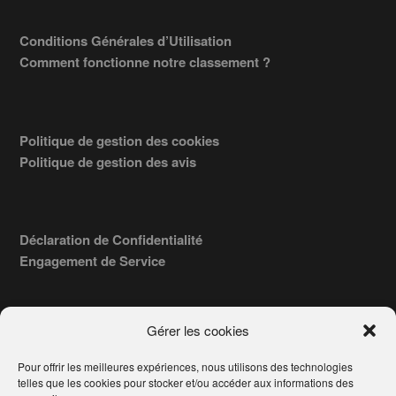
Conditions Générales d’Utilisation
Comment fonctionne notre classement ?
Politique de gestion des cookies
Politique de gestion des avis
Déclaration de Confidentialité
Engagement de Service
Gérer les cookies
Pour offrir les meilleures expériences, nous utilisons des technologies
COPYRIGHT © 2026 · TROUVERVOTREAVOCAT.COM, ÉDITÉ PAR
telles que les cookies pour stocker et/ou accéder aux informations des
LA SOCIÉTÉ
- 91, RUE DU FAUBOURG ST HONORÉ
AWATECH