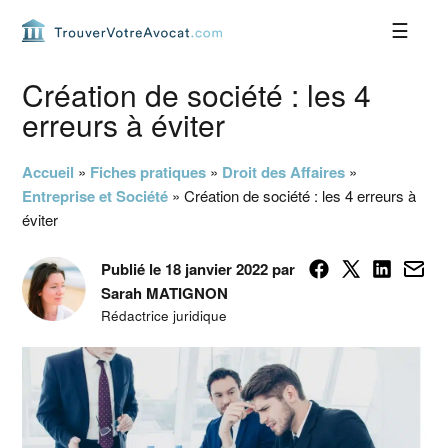
Passer
Passer
Passer
Passer
à
au
à
au
la
contenu
la
pied
navigation
principal
barre
de
Création de société : les 4
principale
latérale
page
erreurs à éviter
principale
Accueil
»
Fiches pratiques
»
Droit des Affaires
»
Entreprise et Société
»
Création de société : les 4 erreurs à
éviter
Publié le 18 janvier 2022 par
Sarah MATIGNON
Rédactrice juridique