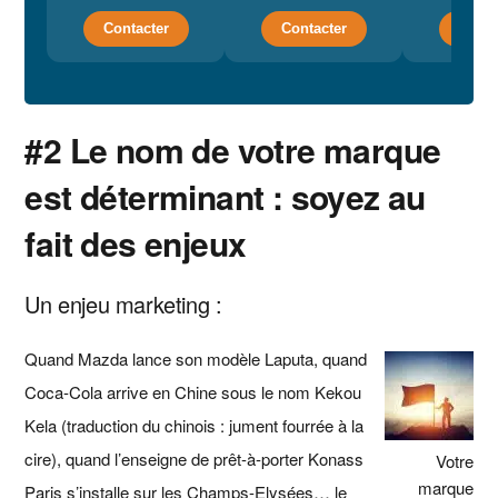
Contacter
Contacter
Conta
#2 Le nom de votre marque
est déterminant : soyez au
fait des enjeux
Un enjeu marketing :
Quand Mazda lance son modèle Laputa, quand
Coca-Cola arrive en Chine sous le nom Kekou
Kela (traduction du chinois : jument fourrée à la
cire), quand l’enseigne de prêt-à-porter Konass
Votre
marque
Paris s’installe sur les Champs-Elysées… le