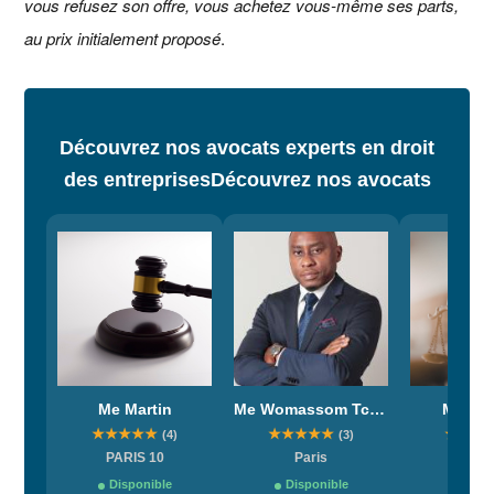
vous refusez son offre, vous achetez vous-même ses parts,
au prix initialement proposé
.
Découvrez nos avocats experts en droit
des entreprises
Découvrez nos avocats
Me Martin
Me Womassom Tchuangou
Me Am
★
★
★
★
★
★
★
★
★
★
★
★
★
(4)
(3)
PARIS 10
Paris
Par
Disponible
Disponible
Dispo