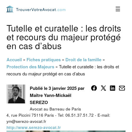
Passer
Passer
Passer
Passer
à
au
à
au
la
contenu
la
pied
navigation
principal
barre
de
Tutelle et curatelle : les droits
principale
latérale
page
et recours du majeur protégé
principale
en cas d’abus
Accueil
»
Fiches pratiques
»
Droit de la famille
»
Protection des Majeurs
»
Tutelle et curatelle : les droits et
recours du majeur protégé en cas d’abus
Publié le 3 janvier 2025 par
Maître Yann-Mickaël
SEREZO
Avocat au Barreau de Paris
4, rue Piccini 75116 Paris - Tel: 06.51.37.51.72 - E-mail:
ym@serezo-avocat.fr
http://www.serezo-avocat.fr