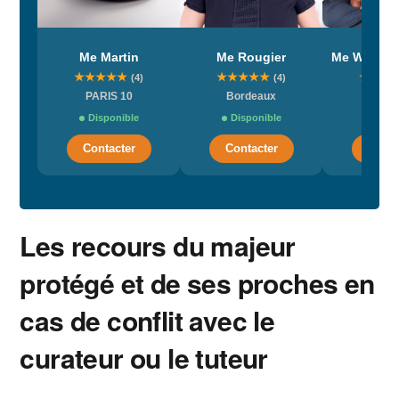
Me Martin
Me Rougier
★
★
★
★
★
★
★
★
★
★
★
★
★
(4)
(4)
PARIS 10
Bordeaux
Par
Disponible
Disponible
Dispo
Contacter
Contacter
Conta
Les recours du majeur
protégé et de ses proches en
cas de conflit avec le
curateur ou le tuteur