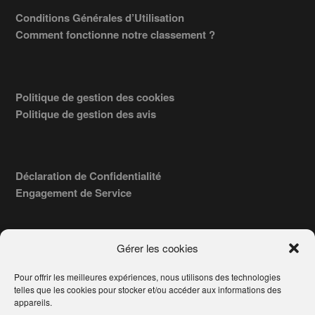
Conditions Générales d’Utilisation
Comment fonctionne notre classement ?
Politique de gestion des cookies
Politique de gestion des avis
Déclaration de Confidentialité
Engagement de Service
Gérer les cookies
Pour offrir les meilleures expériences, nous utilisons des technologies
COPYRIGHT © 2026 · TROUVERVOTREAVOCAT.COM, ÉDITÉ PAR
telles que les cookies pour stocker et/ou accéder aux informations des
LA SOCIÉTÉ
- 91, RUE DU FAUBOURG ST HONORÉ
AWATECH
appareils.
PARIS 75008 - SIRET : 84006857100024.