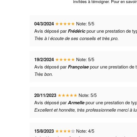
invitées à témoigner. Pour en savoir
04/3/2024
★
★
★
★
★
Note:
5
/
5
Avis déposé par
Frédéric
pour une prestation de t
Très à l écoute de ses conseils et très pro.
19/2/2024
★
★
★
★
★
Note:
5
/
5
Avis déposé par
Françoise
pour une prestation de 
Très bon.
20/11/2023
★
★
★
★
★
Note:
5
/
5
Avis déposé par
Armelle
pour une prestation de ty
Excellent et honnête, très professionnelle merci à lui
15/8/2023
★
★
★
★
☆
Note:
4
/
5