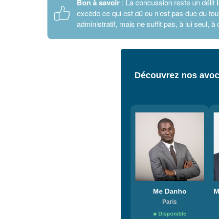
Bon à savoir
: La concussion reste un délit
excède ce qui est dû ou n’est pas due du tout
administratif, mais ne suffit pas, à lui seul, à 
Découvrez nos avoca
Me Danho
Paris
Disponible