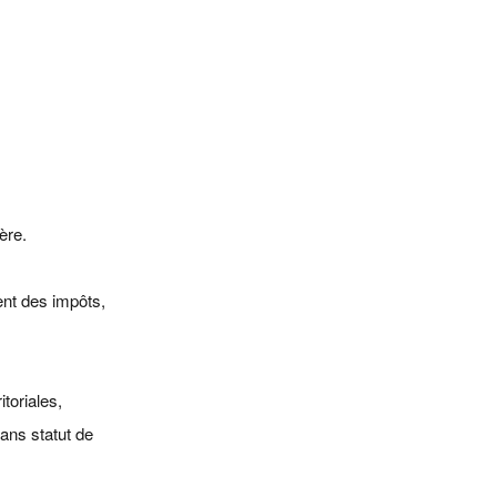
Disponible
Disponible
Contacter
Contacter
Contacter
ère.
ent des impôts,
itoriales,
sans statut de