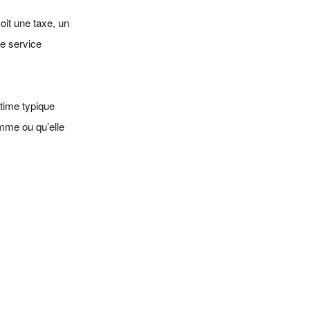
oit une taxe, un
le service
ctime typique
mme ou qu’elle