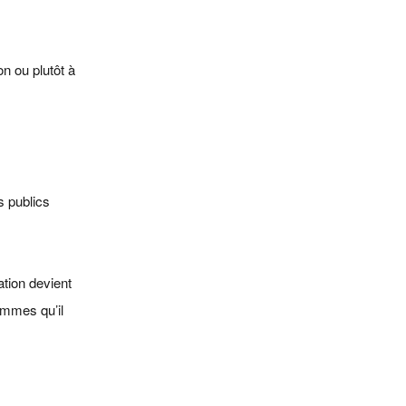
n ou plutôt à
s publics
ation devient
sommes qu’il