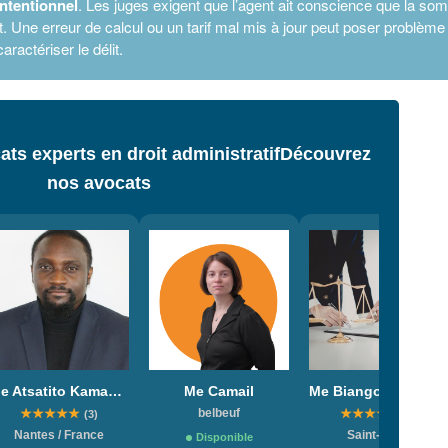
intentionnel
. Les juges exigent que l’agent ait conscience que la s
. Une erreur de calcul ou un tarif mal mis à jour peut poser problème 
caractériser le délit.
ts experts en droit administratif
Découvrez
nos avocats
Me Atsatito Kamanou
Me Camail
Me Biangouo - Ngniandzian
★
★
★
★
★
belbeuf
★
★
★
★
★
(3)
(2)
Nantes / France
Saint-denis
Disponible