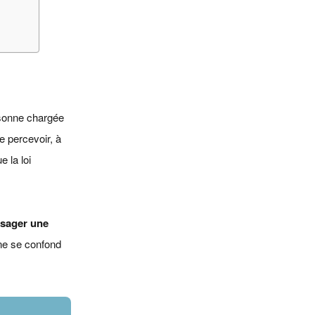
rsonne chargée
e percevoir, à
 la loi
usager une
 ne se confond