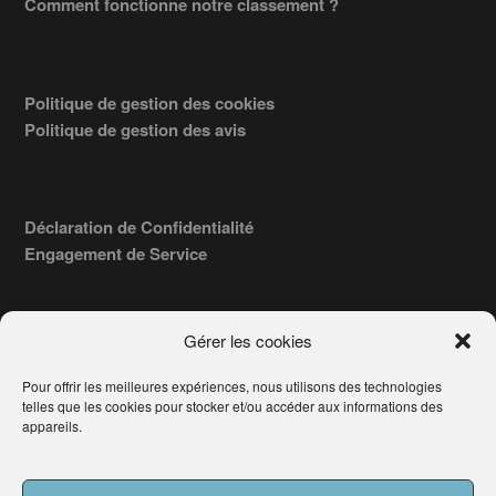
Comment fonctionne notre classement ?
Politique de gestion des cookies
Politique de gestion des avis
Déclaration de Confidentialité
Engagement de Service
Gérer les cookies
Pour offrir les meilleures expériences, nous utilisons des technologies
COPYRIGHT © 2026 · TROUVERVOTREAVOCAT.COM, ÉDITÉ PAR
telles que les cookies pour stocker et/ou accéder aux informations des
LA SOCIÉTÉ
- 91, RUE DU FAUBOURG ST HONORÉ
AWATECH
appareils.
PARIS 75008 - SIRET : 84006857100024.