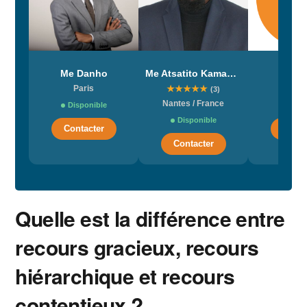
Me Danho
Me Atsatito Kamanou
Me Ca
Paris
★
★
★
★
★
belb
(3)
Nantes / France
Disponible
Dispo
Disponible
Contacter
Conta
Contacter
Quelle est la différence entre
recours gracieux, recours
hiérarchique et recours
contentieux ?