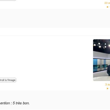
23 a
★ 
Droit à l'image
3 a
★ 
ntion : 5 très bon.