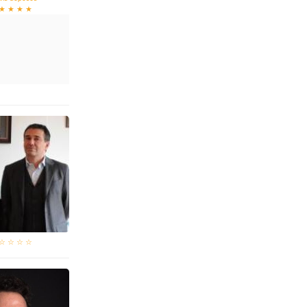
★ ★ ★ ★
☆ ☆ ☆ ☆