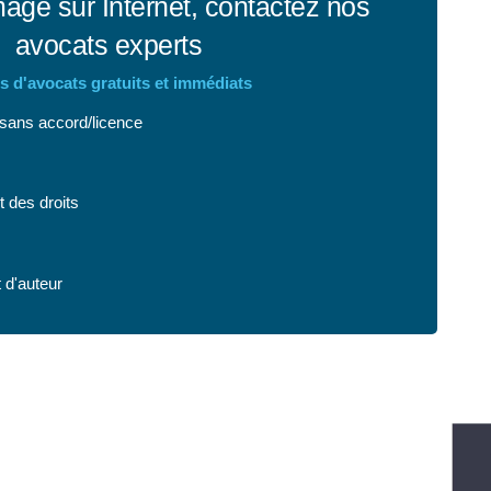
mage sur Internet, contactez nos
avocats experts
s d'avocats gratuits et immédiats
 sans accord/licence
 des droits
 d'auteur