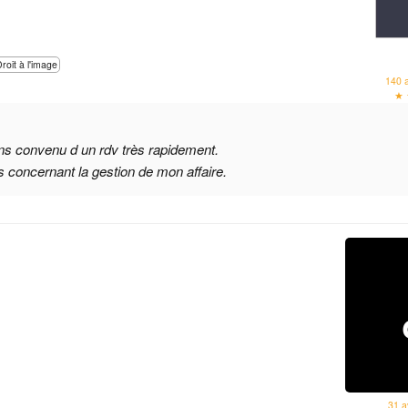
Droit à l'image
140 
★ 
ns convenu d un rdv très rapidement.
 concernant la gestion de mon affaire.
31 a