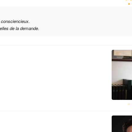
★ 
e consciencieux.
éelles de la demande.
☆ 