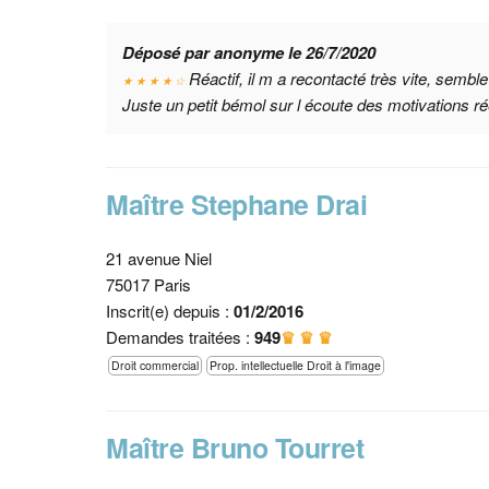
Déposé par anonyme le 26/7/2020
Réactif, il m a recontacté très vite, sembl
★ ★ ★ ★ ☆
Juste un petit bémol sur l écoute des motivations r
Maître Stephane Drai
21 avenue Niel
75017 Paris
Inscrit(e) depuis :
01/2/2016
Demandes traitées :
949
♛ ♛ ♛
Droit commercial
Prop. intellectuelle Droit à l'image
Maître Bruno Tourret