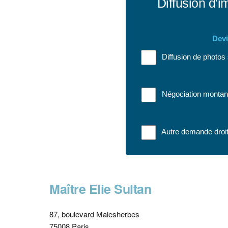
Diffusion d'i
Devi
Diffusion de photos
Négociation montant
Autre demande droit
Maître Elie Sultan
87, boulevard Malesherbes
75008 Paris