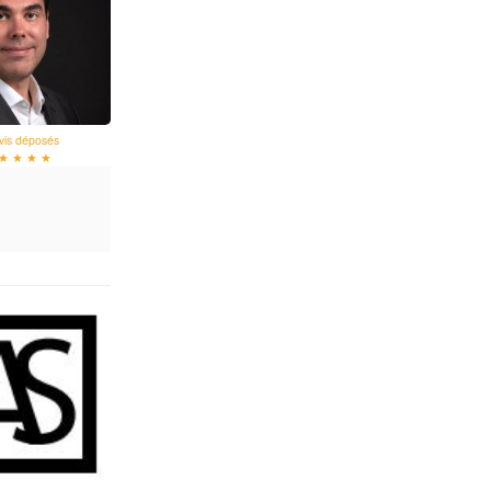
vis déposés
★ ★ ★ ★