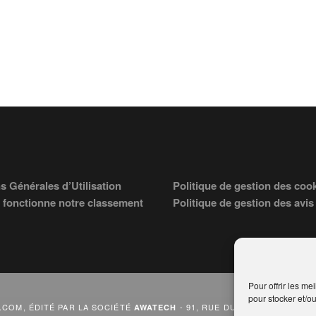
s Générales d’Utilisation
Politique de gestion des coo
fonctionne notre classement
Politique de gestion des avis
Pour offrir les me
pour stocker et/o
COM, ÉDITÉ PAR LA SOCIÉTÉ
- 91, RUE DU FAUBOURG ST HON
AWATECH