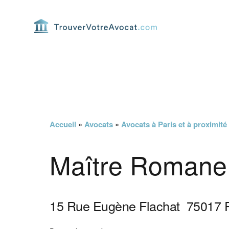
Passer
Passer
Passer
Passer
à
au
à
au
la
contenu
la
pied
navigation
principal
barre
de
principale
latérale
page
principale
Accueil
»
Avocats
»
Avocats à Paris et à proximité
Maître Romane 
15 Rue Eugène Flachat
75017