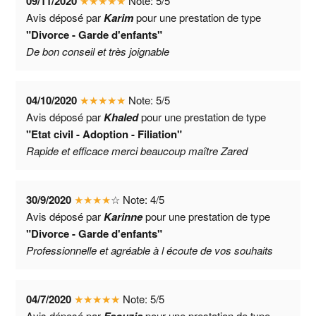
09/11/2020
★
★
★
★
★
Note:
5
/
5
Avis déposé par
Karim
pour une prestation de type
"Divorce - Garde d'enfants"
De bon conseil et très joignable
04/10/2020
★
★
★
★
★
Note:
5
/
5
Avis déposé par
Khaled
pour une prestation de type
"Etat civil - Adoption - Filiation"
Rapide et efficace merci beaucoup maître Zared
30/9/2020
★
★
★
★
☆
Note:
4
/
5
Avis déposé par
Karinne
pour une prestation de type
"Divorce - Garde d'enfants"
Professionnelle et agréable à l écoute de vos souhaits
04/7/2020
★
★
★
★
★
Note:
5
/
5
Avis déposé par
pour une prestation de type