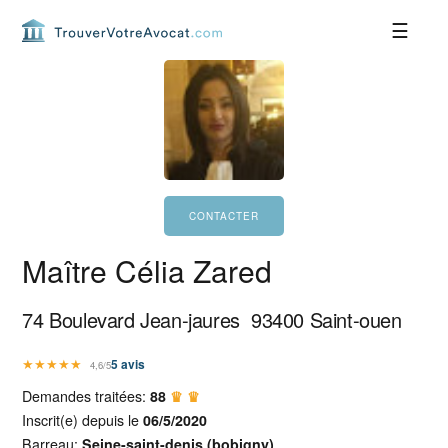
Passer
Passer
Passer
Passer
à
au
à
au
la
contenu
la
pied
navigation
principal
barre
de
principale
latérale
page
principale
Maître Célia Zared
74 Boulevard Jean-jaures
93400
Saint-ouen
★
★
★
★
★
5
avis
4,6/5
Demandes traitées:
88
♛ ♛
Inscrit(e) depuis le
06/5/2020
Barreau:
Seine-saint-denis (bobigny)