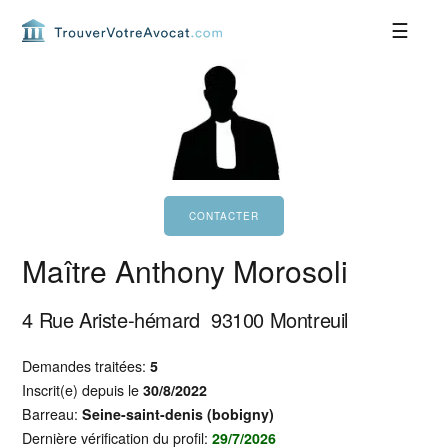
Passer
Passer
Passer
Passer
à
au
à
au
la
contenu
la
pied
navigation
principal
barre
de
principale
latérale
page
principale
Maître Anthony Morosoli
4 Rue Ariste-hémard
93100
Montreuil
Demandes traitées:
5
Inscrit(e) depuis le
30/8/2022
Barreau:
Seine-saint-denis (bobigny)
Dernière vérification du profil:
29/7/2026