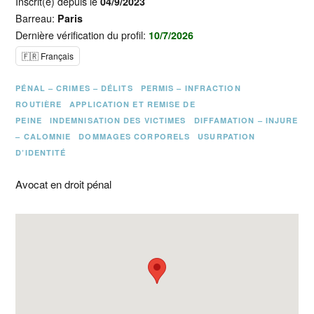
Inscrit(e) depuis le
04/9/2023
Barreau:
Paris
Dernière vérification du profil:
10/7/2026
🇫🇷 Français
PÉNAL – CRIMES – DÉLITS
PERMIS – INFRACTION
ROUTIÈRE
APPLICATION ET REMISE DE
PEINE
INDEMNISATION DES VICTIMES
DIFFAMATION – INJURE
– CALOMNIE
DOMMAGES CORPORELS
USURPATION
D’IDENTITÉ
Avocat en droit pénal