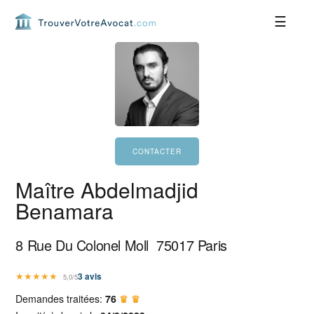
Passer
Passer
Passer
Passer
à
au
à
au
la
contenu
la
pied
navigation
principal
barre
de
principale
latérale
page
principale
Maître Abdelmadjid
Benamara
8 Rue Du Colonel Moll
75017
Paris
★
★
★
★
★
3
avis
5,0/5
Demandes traitées:
76
♛ ♛