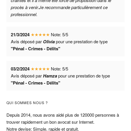
craintes et il a même été force de proposition dans le
procès à venir.Je recommande particulièrement ce
professionnel.
21/3/2024
★
★
★
★
★
Note:
5
/
5
Avis déposé par
Olivia
pour une prestation de type
"Pénal - Crimes - Délits"
03/2/2024
★
★
★
★
★
Note:
5
/
5
Avis déposé par
Hamza
pour une prestation de type
"Pénal - Crimes - Délits"
Barre
QUI SOMMES NOUS ?
latérale
Depuis 2014, nous avons aidé plus de 120000 personnes à
trouver rapidement un bon avocat sur Internet.
principale
Notre devise: Simple, rapide et gratuit.