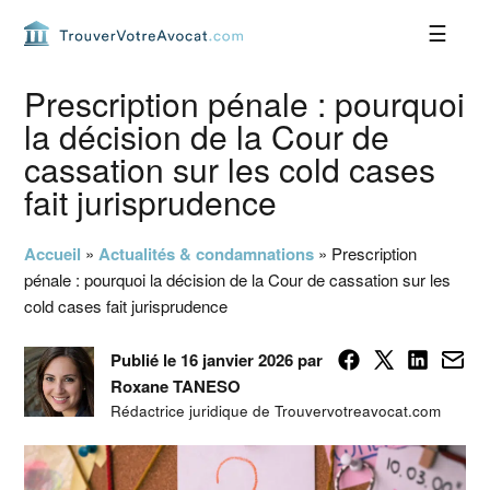
Passer
Passer
Passer
Passer
à
au
à
au
la
contenu
la
pied
navigation
principal
barre
de
Prescription pénale : pourquoi
principale
latérale
page
la décision de la Cour de
principale
cassation sur les cold cases
fait jurisprudence
Accueil
»
Actualités & condamnations
»
Prescription
pénale : pourquoi la décision de la Cour de cassation sur les
cold cases fait jurisprudence
Publié le 16 janvier 2026 par
Roxane TANESO
Rédactrice juridique de Trouvervotreavocat.com