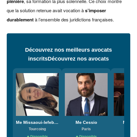
plénière
, sa formation la plus solennelle. Ce choix montre
que la solution retenue avait vocation à
s’imposer
durablement
à l’ensemble des juridictions françaises.
Découvrez nos meilleurs avocats
inscrits
Découvrez nos avocats
Me Missaoui-lefebvre
Me Cessio
Me Mar
Tourcoing
Paris
Bord
Disponible
Disponible
Dispo