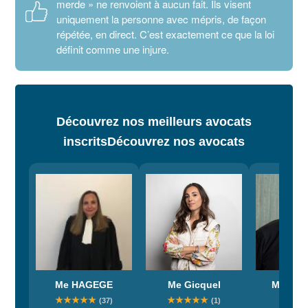
merde » ne renvoient à aucun fait. Ils visent
uniquement la personne avec mépris, de façon
répétée, en direct. C’est exactement ce que la loi
définit comme une injure.
Découvrez nos meilleurs avocats
inscrits
Découvrez nos avocats
Me HAGEGE
Me Gicquel
Me Cass
★
★
★
★
★
★
★
★
★
★
Les a
(37)
(1)