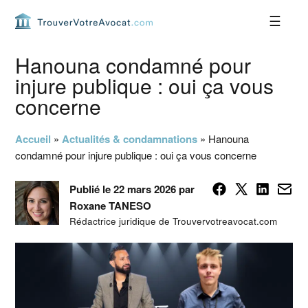
Passer
Passer
Passer
Passer
à
au
à
au
la
contenu
la
pied
navigation
principal
barre
de
Hanouna condamné pour
principale
latérale
page
injure publique : oui ça vous
principale
concerne
Accueil
»
Actualités & condamnations
»
Hanouna
condamné pour injure publique : oui ça vous concerne
Publié le 22 mars 2026 par
Roxane TANESO
Rédactrice juridique de Trouvervotreavocat.com