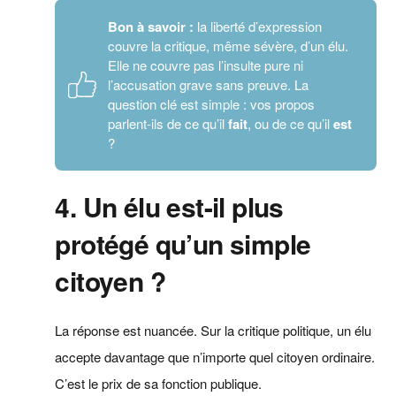
Bon à savoir :
la liberté d’expression
couvre la critique, même sévère, d’un élu.
Elle ne couvre pas l’insulte pure ni
l’accusation grave sans preuve. La
question clé est simple : vos propos
parlent-ils de ce qu’il
fait
, ou de ce qu’il
est
?
4. Un élu est-il plus
protégé qu’un simple
citoyen ?
La réponse est nuancée. Sur la critique politique, un élu
accepte davantage que n’importe quel citoyen ordinaire.
C’est le prix de sa fonction publique.