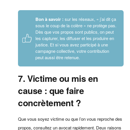
Bon à savoir :
sur les réseaux, « j’ai dit ça
sous le coup de la colère » ne protège pas.
Dès que vos propos sont publics, on peut
les capturer, les diffuser et les produire en
justice. Et si vous avez participé à une
campagne collective, votre contribution
peut aussi être retenue.
7. Victime ou mis en
cause : que faire
concrètement ?
Que vous soyez victime ou que l’on vous reproche des
propos, consultez un avocat rapidement. Deux raisons