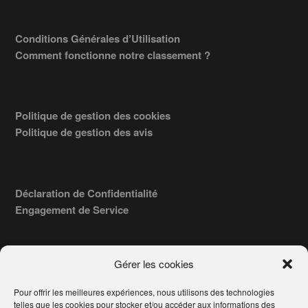
Conditions Générales d’Utilisation
Comment fonctionne notre classement ?
Politique de gestion des cookies
Politique de gestion des avis
Déclaration de Confidentialité
Engagement de Service
Gérer les cookies
Pour offrir les meilleures expériences, nous utilisons des technologies
COPYRIGHT © 2026 · TROUVERVOTREAVOCAT.COM, ÉDITÉ PAR
telles que les cookies pour stocker et/ou accéder aux informations des
LA SOCIÉTÉ
- 91, RUE DU FAUBOURG ST HONORÉ
AWATECH