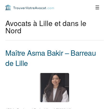
Passer
Passer
Passer
Passer
à
au
à
au
la
contenu
la
pied
navigation
principal
barre
de
Avocats à Lille et dans le
principale
latérale
page
Nord
principale
Maître Asma Bakir – Barreau
de Lille