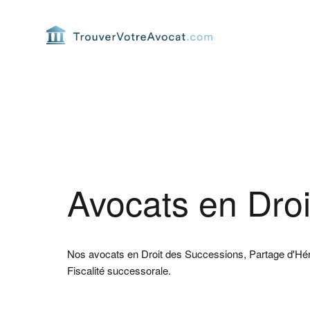
Passer
Passer
Passer
Passer
à
au
à
au
la
contenu
la
pied
navigation
principal
barre
de
principale
latérale
page
principale
Avocats en Droi
Nos avocats en Droit des Successions, Partage d'Héri
Fiscalité successorale.