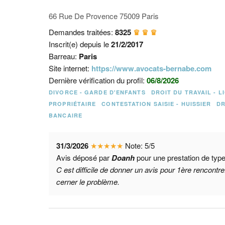
66 Rue De Provence 75009 Paris
Demandes traitées:
8325
♛ ♛ ♛
Inscrit(e) depuis le
21/2/2017
Barreau:
Paris
Site internet:
https://www.avocats-bernabe.com
Dernière vérification du profil:
06/8/2026
DIVORCE - GARDE D'ENFANTS
DROIT DU TRAVAIL - 
PROPRIÉTAIRE
CONTESTATION SAISIE - HUISSIER
DR
BANCAIRE
31/3/2026
★
★
★
★
★
Note:
5
/
5
Avis déposé par
Doanh
pour une prestation de typ
C est difficile de donner un avis pour 1ère rencontr
cerner le problème.