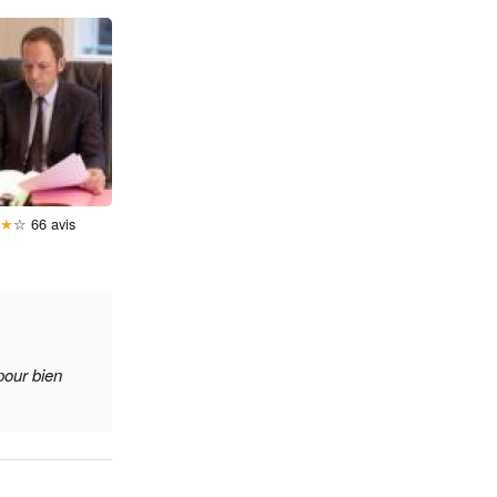
★
★
☆
66 avis
pour bien