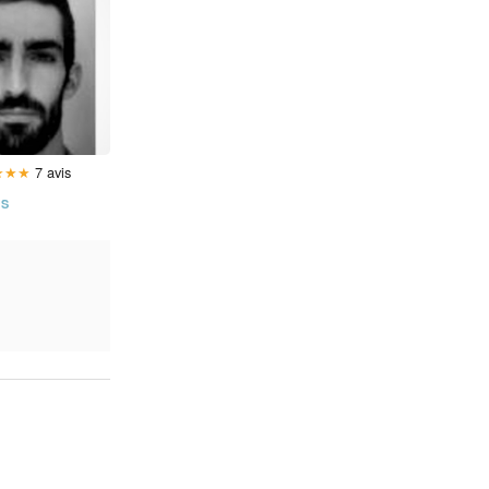
★
★
★
7 avis
ES