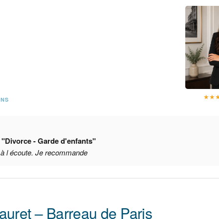
★
★
ONS
e
"Divorce - Garde d'enfants"
t à l écoute. Je recommande
auret – Barreau de Paris