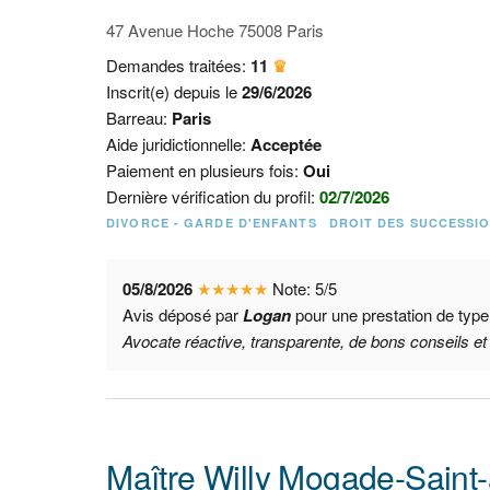
47 Avenue Hoche 75008 Paris
Demandes traitées:
11
♛
Inscrit(e) depuis le
29/6/2026
Barreau:
Paris
Aide juridictionnelle:
Acceptée
Paiement en plusieurs fois:
Oui
Dernière vérification du profil:
02/7/2026
DIVORCE - GARDE D'ENFANTS
DROIT DES SUCCESSI
05/8/2026
★
★
★
★
★
Note:
5
/
5
Avis déposé par
Logan
pour une prestation de typ
Avocate réactive, transparente, de bons conseils e
Maître Willy Mogade-Saint-