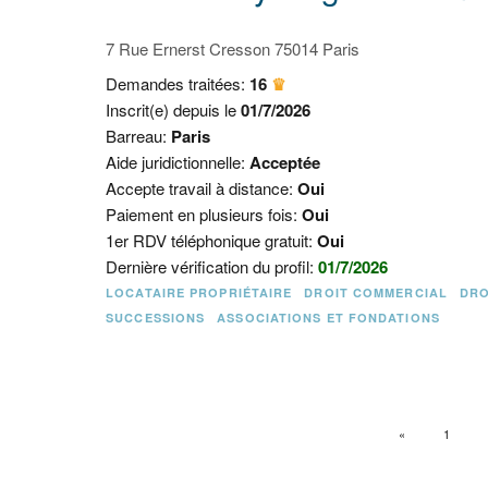
7 Rue Ernerst Cresson 75014 Paris
Demandes traitées:
16
♛
Inscrit(e) depuis le
01/7/2026
Barreau:
Paris
Aide juridictionnelle:
Acceptée
Accepte travail à distance:
Oui
Paiement en plusieurs fois:
Oui
1er RDV téléphonique gratuit:
Oui
Dernière vérification du profil:
01/7/2026
LOCATAIRE PROPRIÉTAIRE
DROIT COMMERCIAL
DRO
SUCCESSIONS
ASSOCIATIONS ET FONDATIONS
PAGE PRÉCÉ
«
1