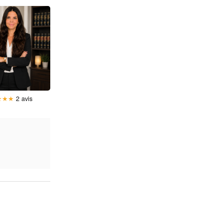
★
★
★
2 avis