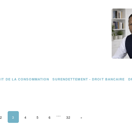
IT DE LA CONSOMMATION
SURENDETTEMENT - DROIT BANCAIRE
D
…
DENTE
2
3
4
5
6
32
PAGE SUIVANTE
»