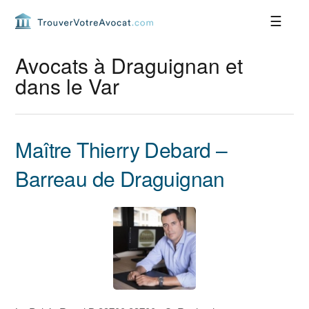
Passer
Passer
Passer
Passer
à
au
à
au
la
contenu
la
pied
navigation
principal
barre
de
Avocats à Draguignan et
principale
latérale
page
dans le Var
principale
Maître Thierry Debard –
Barreau de Draguignan