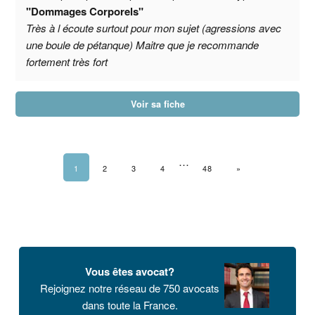
"Dommages Corporels"
Très à l écoute surtout pour mon sujet (agressions avec
une boule de pétanque) Maitre que je recommande
fortement très fort
Voir sa fiche
…
1
2
3
4
48
PAGE SUIVANTE
»
Barre
latérale
Vous êtes avocat?
principale
Rejoignez notre réseau de 750 avocats
dans toute la France.