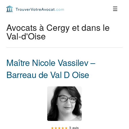
Passer
Passer
Passer
Passer
à
au
à
au
la
contenu
la
pied
navigation
principal
barre
de
Avocats à Cergy et dans le
principale
latérale
page
Val-d'Oise
principale
Maître Nicole Vassilev –
Barreau de Val D Oise
★
★
★
★
★
3 avis