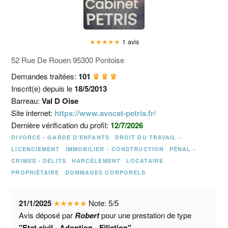
★
★
★
★
★
1 avis
52 Rue De Rouen 95300 Pontoise
Demandes traitées:
101
♛ ♛ ♛
Inscrit(e) depuis le
18/5/2013
Barreau:
Val D Oise
Site internet:
https://www.avocat-petris.fr/
Dernière vérification du profil:
12/7/2026
DIVORCE - GARDE D'ENFANTS
DROIT DU TRAVAIL -
LICENCIEMENT
IMMOBILIER - CONSTRUCTION
PÉNAL -
CRIMES - DÉLITS
HARCÈLEMENT
LOCATAIRE
PROPRIÉTAIRE
DOMMAGES CORPORELS
21/1/2025
★
★
★
★
★
Note:
5
/
5
Avis déposé par
Robert
pour une prestation de type
"Etat civil - Adoption - Filiation"