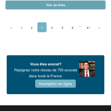
Voir sa fiche
…
PAGE PRÉCÉDENTE
«
1
2
3
4
5
6
41
PAGE S
»
Barre
latérale
Vous êtes avocat?
principale
Rejoignez notre réseau de 750 avocats
dans toute la France.
Inscription en ligne