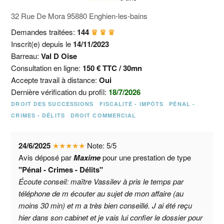
32 Rue De Mora 95880 Enghien-les-bains
Demandes traitées:
144
♛ ♛ ♛
Inscrit(e) depuis le
14/11/2023
Barreau:
Val D Oise
Consultation en ligne:
150 € TTC / 30mn
Accepte travail à distance:
Oui
Dernière vérification du profil:
18/7/2026
DROIT DES SUCCESSIONS
FISCALITÉ - IMPÔTS
PÉNAL -
CRIMES - DÉLITS
DROIT COMMERCIAL
24/6/2025
★
★
★
★
★
Note:
5
/
5
Avis déposé par
Maxime
pour une prestation de type
"Pénal - Crimes - Délits"
Écoute conseil: maître Vassilev à pris le temps par
téléphone de m écouter au sujet de mon affaire (au
moins 30 min) et m a très bien conseillé. J ai été reçu
hier dans son cabinet et je vais lui confier le dossier pour