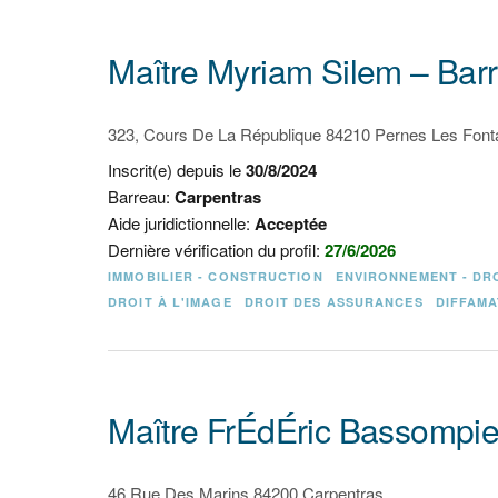
Maître Myriam Silem – Bar
323, Cours De La République 84210 Pernes Les Font
Inscrit(e) depuis le
30/8/2024
Barreau:
Carpentras
Aide juridictionnelle:
Acceptée
Dernière vérification du profil:
27/6/2026
IMMOBILIER - CONSTRUCTION
ENVIRONNEMENT - DR
DROIT À L'IMAGE
DROIT DES ASSURANCES
DIFFAMA
Maître FrÉdÉric Bassompie
46 Rue Des Marins 84200 Carpentras