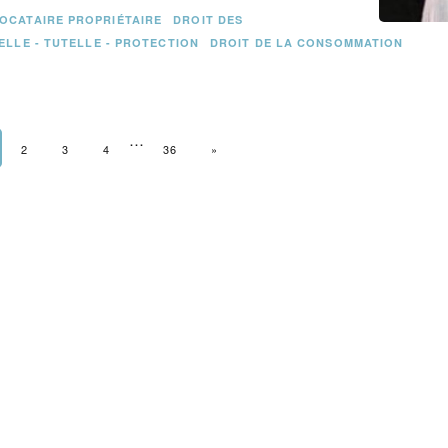
OCATAIRE PROPRIÉTAIRE
DROIT DES
ELLE - TUTELLE - PROTECTION
DROIT DE LA CONSOMMATION
…
2
3
4
36
PAGE SUIVANTE
»