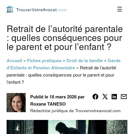
Passer
Passer
Passer
Passer
à
au
à
au
la
contenu
la
pied
navigation
principal
barre
de
Retrait de l’autorité parentale
principale
latérale
page
: quelles conséquences pour
principale
le parent et pour l’enfant ?
Accueil
»
Fiches pratiques
»
Droit de la famille
»
Garde
d'Enfants et Pension Alimentaire
»
Retrait de l’autorité
parentale : quelles conséquences pour le parent et pour
l’enfant ?
Publié le 18 mars 2026 par
Roxane TANESO
Rédactrice juridique de Trouvervotreavocat.com