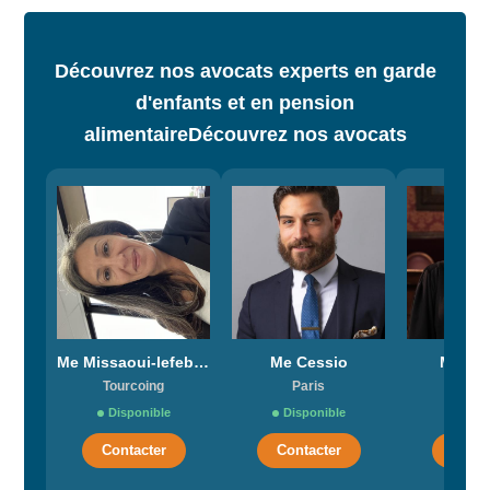
Découvrez nos avocats experts en garde
d'enfants et en pension
alimentaire
Découvrez nos avocats
Me Missaoui-lefebvre
Me Cessio
Me Mar
Tourcoing
Paris
Bord
Disponible
Disponible
Dispo
Contacter
Contacter
Conta