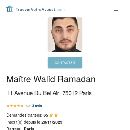
Passer
Passer
Passer
Passer
à
au
à
au
la
contenu
la
pied
navigation
principal
barre
de
principale
latérale
page
principale
Maître Walid Ramadan
11 Avenue Du Bel Air
75012
Paris
★
★
★
★
★
3
avis
5,0/5
Demandes traitées:
65
♛ ♛
Inscrit(e) depuis le
28/11/2023
Barreau:
Paris