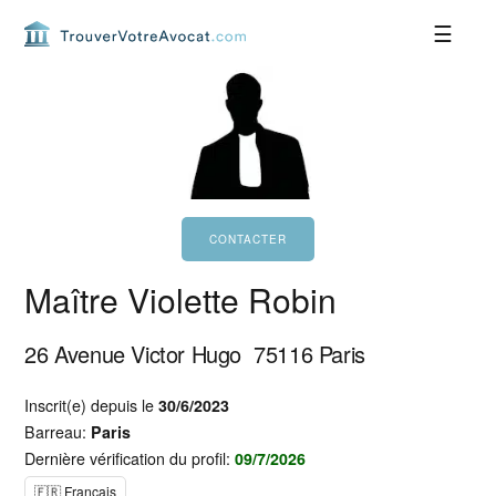
Passer
Passer
Passer
Passer
à
au
à
au
la
contenu
la
pied
navigation
principal
barre
de
principale
latérale
page
principale
Maître Violette Robin
26 Avenue Victor Hugo
75116
Paris
Inscrit(e) depuis le
30/6/2023
Barreau:
Paris
Dernière vérification du profil:
09/7/2026
🇫🇷 Français