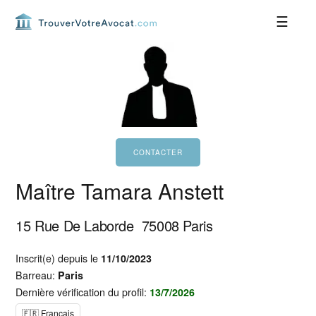
Passer
Passer
Passer
Passer
à
au
à
au
la
contenu
la
pied
navigation
principal
barre
de
principale
latérale
page
principale
Maître Tamara Anstett
15 Rue De Laborde
75008
Paris
Inscrit(e) depuis le
11/10/2023
Barreau:
Paris
Dernière vérification du profil:
13/7/2026
🇫🇷 Français