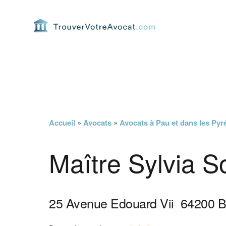
Passer
Passer
Passer
Passer
à
au
à
au
la
contenu
la
pied
navigation
principal
barre
de
principale
latérale
page
principale
Accueil
»
Avocats
»
Avocats à Pau et dans les Pyr
Maître Sylvia S
25 Avenue Edouard Vii
64200
B