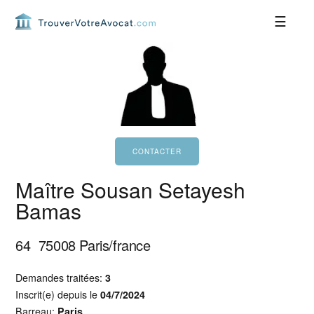
Passer
Passer
Passer
Passer
à
au
à
au
la
contenu
la
pied
navigation
principal
barre
de
principale
latérale
page
principale
Maître Sousan Setayesh
Bamas
64
75008
Paris/france
Demandes traitées:
3
Inscrit(e) depuis le
04/7/2024
Barreau:
Paris