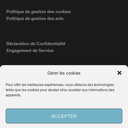
Politique de gestion des cookies
Politique de gestion des avis
Déclaration de Confidentialité
Engagement de Service
Gérer les cookies
Pour offrir les meilleures expériences, nous utilisons des technologies
COPYRIGHT © 2026 · TROUVERVOTREAVOCAT.COM, ÉDITÉ PAR
telles que les cookies pour stocker et/ou accéder aux informations des
LA SOCIÉTÉ
- 91, RUE DU FAUBOURG ST HONORÉ
AWATECH
appareils.
PARIS 75008 - SIRET : 84006857100024.
Français
ACCEPTER
Besoin d'aide ?
Demander un Avocat