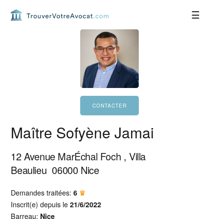
Passer
Passer
Passer
Passer
à
au
à
au
la
contenu
la
pied
navigation
principal
barre
de
principale
latérale
page
principale
Maître Sofyène Jamai
12 Avenue MarÉchal Foch , Villa
Beaulieu
06000
Nice
Demandes traitées:
6
♛
Inscrit(e) depuis le
21/6/2022
Barreau:
Nice