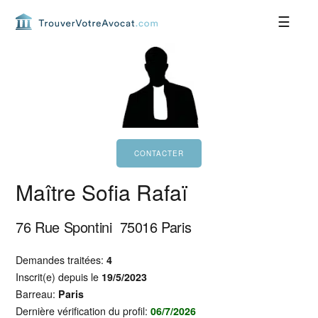
Passer
Passer
Passer
Passer
à
au
à
au
la
contenu
la
pied
navigation
principal
barre
de
principale
latérale
page
principale
Maître Sofia Rafaï
76 Rue Spontini
75016
Paris
Demandes traitées:
4
Inscrit(e) depuis le
19/5/2023
Barreau:
Paris
Dernière vérification du profil:
06/7/2026