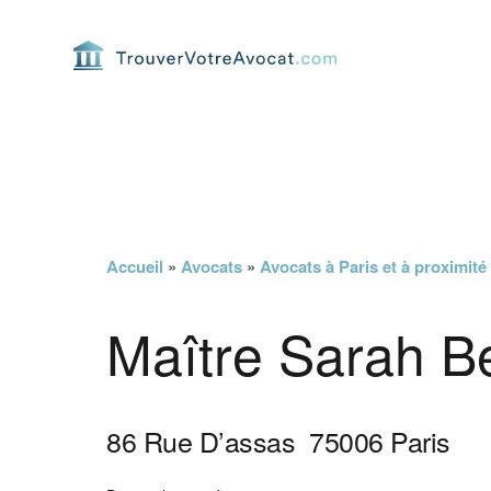
Passer
Passer
Passer
Passer
à
au
à
au
la
contenu
la
pied
navigation
principal
barre
de
principale
latérale
page
principale
Accueil
»
Avocats
»
Avocats à Paris et à proximité
Maître Sarah B
86 Rue D’assas
75006
Paris